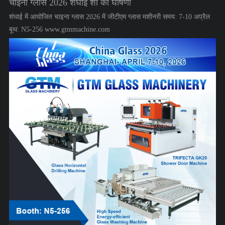
चाइना ग्लास 2026 शंघाई शो की घोषणा
शंघाई में आयोजित चाइना ग्लास 2026 में जीटीएम ग्लास मशीनरी समय: 7-10 अप्रैल
बूथ: N5-256 www.gtmmachine.com