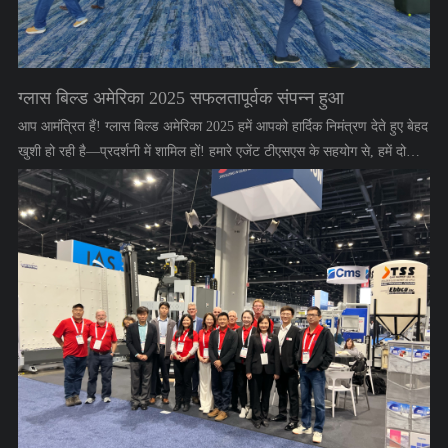
ग्लास बिल्ड अमेरिका 2025 सफलतापूर्वक संपन्न हुआ
आप आमंत्रित हैं! ग्लास बिल्ड अमेरिका 2025 हमें आपको हार्दिक निमंत्रण देते हुए बेहद
खुशी हो रही है—प्रदर्शनी में शामिल हों! हमारे एजेंट टीएसएस के सहयोग से, हमें दो
प्रमुख उत्पाद प्रस्तुत करते हुए गर्व हो रहा है: ट्राइफेक्टा सीएनसी जीके20 शावर डोर
मशीन और जीजे3 ग्लास ड्रिलिंग मशीन। • दिनांक: 4-6 नवंबर, 2025 • बूथ: 23153
• संपर्क: सुश्री एलेन पेन • फ़ोन: +86 13924551532 • पता: ऑरेंज काउंटी कन्वेंशन
सेंटर, 9800 इंटरनेशनल ड्राइव, ऑरलैंडो, फ्लोरिडा 32819, यूएसए • ईमेल:
ऐलेन@जीटीएममशीन.कॉम हम बूथ 23153 पर आपका स्वागत करने के लिए इंतजार
नहीं कर सकते! #ग्लासबिल्डअमेरिका #ग्लासबिल्डअमेरिका2025 #शॉवरदरवाजाकांच
#शावरद्वार