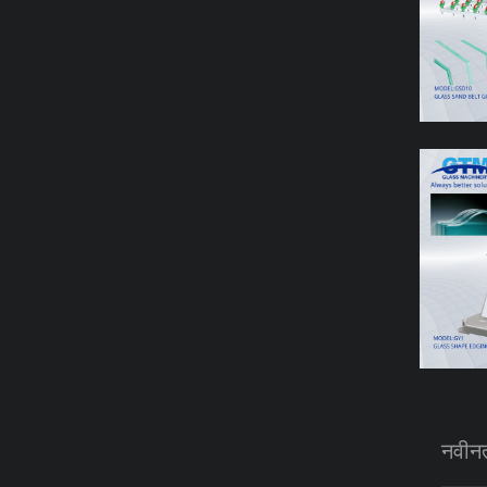
नवीनत