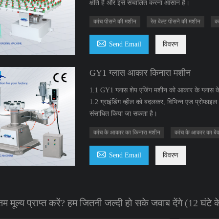
क्षति है और इसे संचालित करना आसान है।
कांच पीसने की मशीन
रेत बेल्ट पीसने की मशीन
क

Send Email
विवरण
GY1 ग्लास आकार किनारा मशीन
1.1 GY1 ग्लास शेप एजिंग मशीन को आकार के ग्लास के
1.2 ग्राइंडिंग व्हील को बदलकर, विभिन्न एज प्रोफाइ
संसाधित किया जा सकता है।
कांच के आकार का किनारा मशीन
कांच के आकार का ब

Send Email
विवरण
म मूल्य प्राप्त करें? हम जितनी जल्दी हो सके जवाब देंगे (12 घंटे 