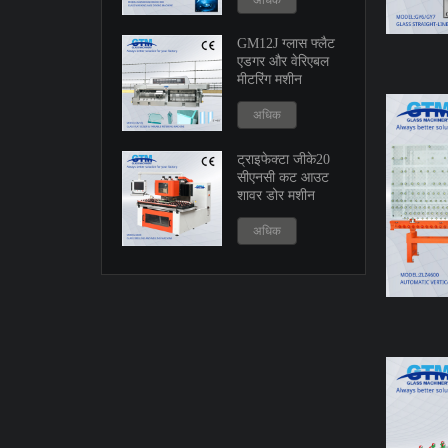
अधिक
GM12J ग्लास फ्लैट
एडगर और वेरिएबल
मीटरिंग मशीन
अधिक
ट्राइफेक्टा जीके20
सीएनसी कट आउट
शावर डोर मशीन
अधिक