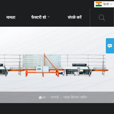
हिन्दी

मामला
फैक्टरी शो
संपर्क करें


>
उत्पादों
>
ग्लास किनारा मशीन
घर