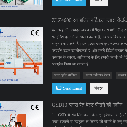
Send Email
विवरण
ZLZ4600 स्वचालित वर्टिकल ग्लास रोटेटि
इस तरह की उत्पादन लाइन जीटीएम ग्लास मशीनरी द्वारा शु
ग्राइंडिंग दक्षता" का पालन करती है, नवाचार विचार,
लाइन बना सकती है। यह एकल ग्लास प्रसंस्करण कारखाने के
प्रदर्शन उद्यम उपयोगकर्ता हैं, और हमारे विदेशी बाजार ने
उन्नयन के कारण, आविष्कार के लिए हमारी कंपनी की पेटे
अपग्रेड किया जा सकता है।
ग्लास घूर्णन तालिका
ग्लास ट्रांसफर टेबल
लंबवत 

Send Email
विवरण
GSD10 ग्लास रेत बेल्ट पीसने की मशीन
1.1 GSD10 संचालित करने के लिए सुविधाजनक है और फ्लै
पहले दरवाजे या खिड़की के किनारे को पीसने के लिए उ