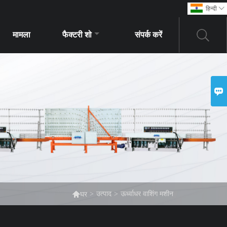
हिन्दी

मामला
फैक्टरी शो
संपर्क करें


>
उत्पाद
>
ऊर्ध्वाधर वाशिंग मशीन
घर