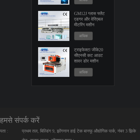
अधिक
GM12J ग्लास फ्लैट
एडगर और वेरिएबल
मीटरिंग मशीन
अधिक
ट्राइफेक्टा जीके20
सीएनसी कट आउट
शावर डोर मशीन
अधिक
हमसे संपर्क करें
पता :
प्रथम तल, बिल्डिंग 9, झोंगनान हाई टेक बानफू औद्योगिक पार्क, नंबर 3 झिके