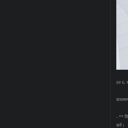
## 6. 
बाथरूम 
- ** वि
करें।