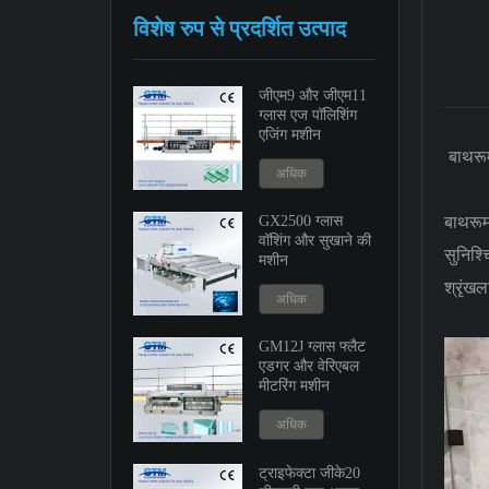
विशेष रुप से प्रदर्शित उत्पाद
जीएम9 और जीएम11
ग्लास एज पॉलिशिंग
एजिंग मशीन
बाथरूम
अधिक
बाथरूम
GX2500 ग्लास
वॉशिंग और सुखाने की
सुनिश्
मशीन
श्रृंखल
अधिक
GM12J ग्लास फ्लैट
एडगर और वेरिएबल
मीटरिंग मशीन
अधिक
ट्राइफेक्टा जीके20