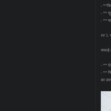
- **कि
- ** स
- ** म
## 5.
सफाई औ
- ** ए
- ** न
का उपय