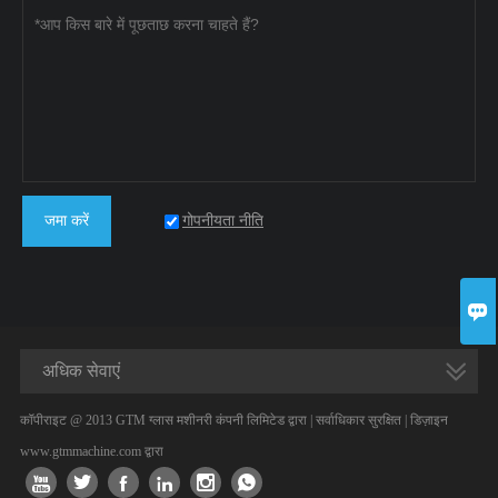
गोपनीयता नीति
जमा करें

अधिक सेवाएं
कॉपीराइट @ 2013 GTM ग्लास मशीनरी कंपनी लिमिटेड द्वारा | सर्वाधिकार सुरक्षित | डिज़ाइन
www.gtmmachine.com द्वारा





