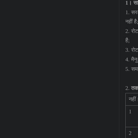
1। स
1. सर
नहीं है
2. रोट
है;
3. रोट
4. मै
5. सम
2.
तक
नहीं
1
2