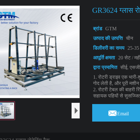
GR3624 ग्लास रोट
ब्रांड
GTM
उत्पाद की उत्पत्ति
चीन
डिलीवरी का समय
25-35
आपूर्ति क्षमता
20 सेट / मह
द्वारा प्रमाणित
सीई, एसज
1. रोटरी ड्राइव एक भारी-श
गोद लेती है, और पूरी मशीन 
2. रोटरी टेबल की बाहरी रि
सहायक पहियों से सुसज्जित

Email