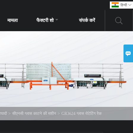
हिन्दी

मामला
फैक्टरी शो
संपर्क करें

्पादों
>
सीएनसी ग्लास काटने की मशीन
>
GR3624 ग्लास रोटेटिंग रैक