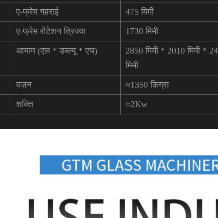
ए-फ्रेम गहराई
475 मिमी
ए-फ्रेम रोटेशन त्रिज्या
1730 मिमी
आयाम (एल * डब्ल्यू * एच)
2850 मिमी * 2010 मिमी * 2
मिमी
वज़न
≈1350 किग्रा
शक्ति
≈2Kw