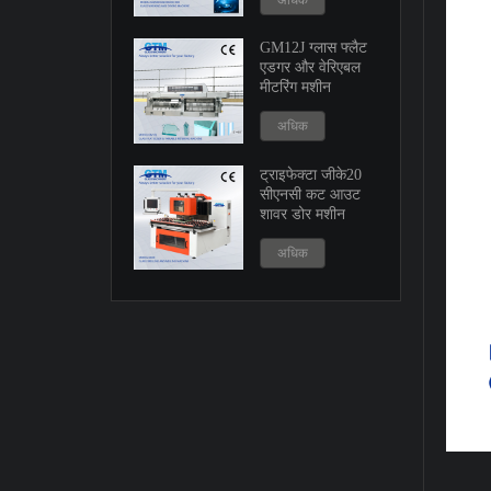
अधिक
GM12J ग्लास फ्लैट
एडगर और वेरिएबल
मीटरिंग मशीन
अधिक
ट्राइफेक्टा जीके20
सीएनसी कट आउट
शावर डोर मशीन
अधिक